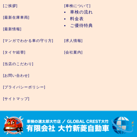
[ご挨拶]
[車検について]
車検の流れ
[最新在庫車両]
料金表
ご優待特典
[最新情報]
[マンガでわかる車の守り方]
[求人情報]
[タイヤ組替]
[会社案内]
[当店のこだわり]
[お問い合わせ]
[プライバシーポリシー]
[サイトマップ]